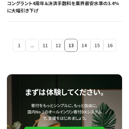
コングラント4周年＆決済手数料を業界最安水準の3.4％
に大幅引き下げ
1
...
11
12
13
14
15
16
まずは体験してください。
寄付をもっとシンプルに、もっと自由に。
国内No.1のオールインワン寄付DXシステム
で、
支援をはじめましょう。