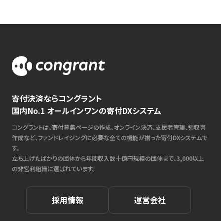
寄付決済ならコングラント
国内No.1 オールインワンの寄付DXシステム
コングラントは、寄付募集ページの作成、オンライン決済、支援者管理、領収書
作成など、ファンドレイジングに必要な全ての機能が揃った寄付DXシステムで
す。
立ち上げたばかりの団体から年間収入数十億円規模の団体まで、3,000以上
の非営利組織に選ばれています。
採用情報
運営会社