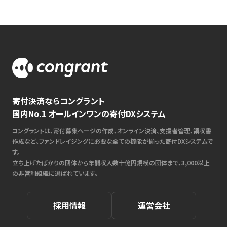
寄付決済ならコングラント
国内No.1 オールインワンの寄付DXシステム
コングラントは、寄付募集ページの作成、オンライン決済、支援者管理、領収書
作成など、ファンドレイジングに必要な全ての機能が揃った寄付DXシステムで
す。
立ち上げたばかりの団体から年間収入数十億円規模の団体まで、3,000以上
の非営利組織に選ばれています。
採用情報
運営会社