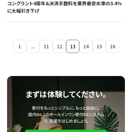
コングラント4周年＆決済手数料を業界最安水準の3.4％
に大幅引き下げ
1
...
11
12
13
14
15
16
まずは体験してください。
寄付をもっとシンプルに、もっと自由に。
国内No.1のオールインワン寄付DXシステム
で、
支援をはじめましょう。