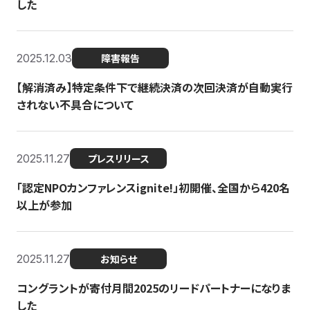
した
2025.12.03
障害報告
【解消済み】特定条件下で継続決済の次回決済が自動実行
されない不具合について
2025.11.27
プレスリリース
「認定NPOカンファレンスignite!」初開催、全国から420名
以上が参加
2025.11.27
お知らせ
コングラントが寄付月間2025のリードパートナーになりま
した