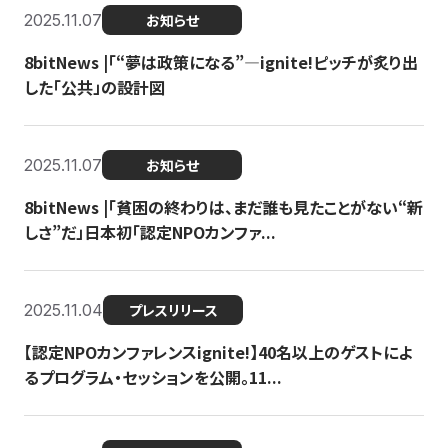
2025.11.07
お知らせ
8bitNews |「“夢は政策になる”—ignite!ピッチが炙り出
した「公共」の設計図
2025.11.07
お知らせ
8bitNews |「貧困の終わりは、まだ誰も見たことがない“新
しさ”だ」日本初「認定NPOカンファ...
2025.11.04
プレスリリース
【認定NPOカンファレンスignite!】40名以上のゲストによ
るプログラム・セッションを公開。11...