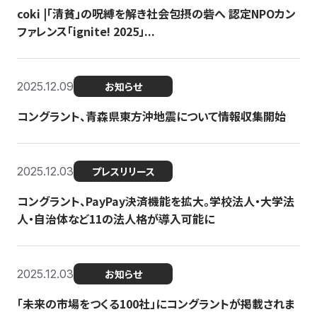
coki |「清貧」の呪縛を解き社会包摂の砦へ 認定NPOカン
ファレンス「ignite! 2025」...
2025.12.09
お知らせ
コングラント、青森県東方沖地震について情報収集開始
2025.12.03
プレスリリース
コングラント、PayPay決済機能を拡大。学校法人・大学法
人・自治体など11の法人格が導入可能に
2025.12.03
お知らせ
「未来の市場をつくる100社」にコングラントが掲載されま