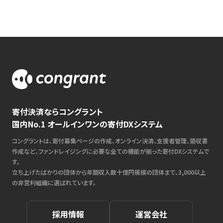
寄付決済ならコングラント
国内No.1 オールインワンの寄付DXシステム
コングラントは、寄付募集ページの作成、オンライン決済、支援者管理、領収書
作成など、ファンドレイジングに必要な全ての機能が揃った寄付DXシステムで
す。
立ち上げたばかりの団体から年間収入数十億円規模の団体まで、3,000以上
の非営利組織に選ばれています。
採用情報
運営会社