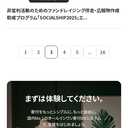
非営利活動のためのファンドレイジング伴走・広報物作成
助成プログラム「SOCIALSHIP2025」エ...
1
2
3
4
5
...
16
まずは体験してください。
寄付をもっとシンプルに、もっと自由に。
国内No.1のオールインワン寄付DXシステム
で、
支援をはじめましょう。