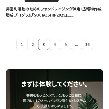
非営利活動のためのファンドレイジング伴走・広報物作成
助成プログラム「SOCIALSHIP2025」エ...
1
2
3
4
5
...
16
まずは体験してください。
寄付をもっとシンプルに、もっと自由に。
国内No.1のオールインワン寄付DXシステム
で、
支援をはじめましょう。