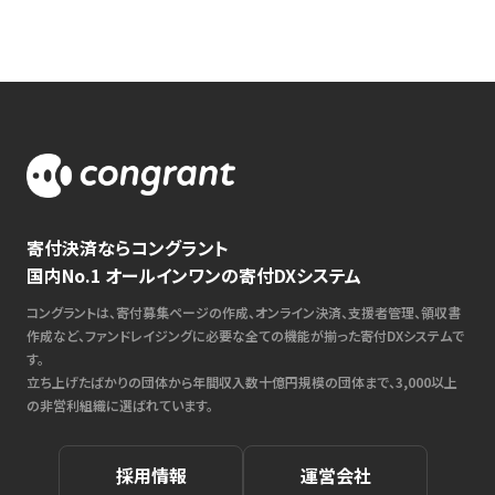
寄付決済ならコングラント
国内No.1 オールインワンの寄付DXシステム
コングラントは、寄付募集ページの作成、オンライン決済、支援者管理、領収書
作成など、ファンドレイジングに必要な全ての機能が揃った寄付DXシステムで
す。
立ち上げたばかりの団体から年間収入数十億円規模の団体まで、3,000以上
の非営利組織に選ばれています。
採用情報
運営会社