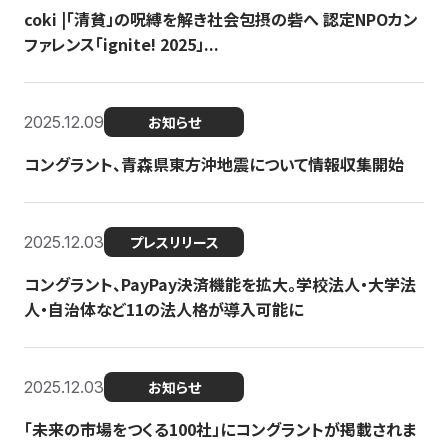
coki |「清貧」の呪縛を解き社会包摂の砦へ 認定NPOカン
ファレンス「ignite! 2025」...
2025.12.09
お知らせ
コングラント、青森県東方沖地震について情報収集開始
2025.12.03
プレスリリース
コングラント、PayPay決済機能を拡大。学校法人・大学法
人・自治体など11の法人格が導入可能に
2025.12.03
お知らせ
「未来の市場をつくる100社」にコングラントが掲載されま