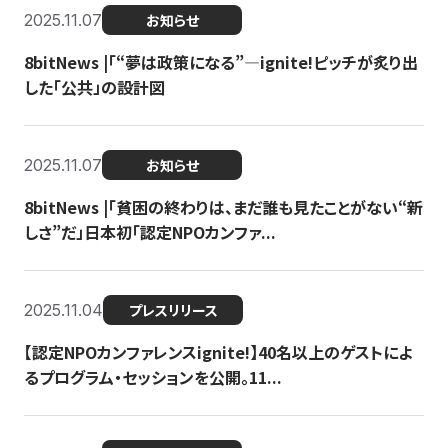
2025.11.07
お知らせ
8bitNews |「“夢は政策になる”—ignite!ピッチが炙り出
した「公共」の設計図
2025.11.07
お知らせ
8bitNews |「貧困の終わりは、まだ誰も見たことがない“新
しさ”だ」日本初「認定NPOカンファ...
2025.11.04
プレスリリース
【認定NPOカンファレンスignite!】40名以上のゲストによ
るプログラム・セッションを公開。11...