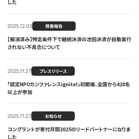
した
2025.12.03
障害報告
【解消済み】特定条件下で継続決済の次回決済が自動実行
されない不具合について
2025.11.27
プレスリリース
「認定NPOカンファレンスignite!」初開催、全国から420名
以上が参加
2025.11.27
お知らせ
コングラントが寄付月間2025のリードパートナーになりま
した