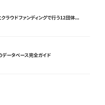
ラウドファンディングで行う12団体...
GOのデータベース完全ガイド
。