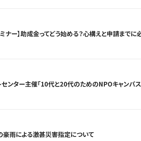
催セミナー】助成金ってどう始める？心構えと申請までに
トセンター主催「10代と20代のためのNPOキャンパ
の豪雨による激甚災害指定について