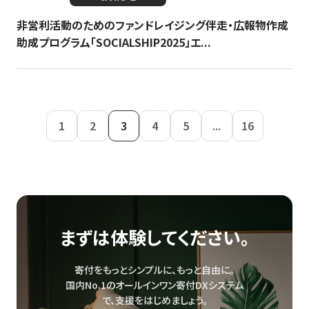
非営利活動のためのファンドレイジング伴走・広報物作成
助成プログラム「SOCIALSHIP2025」エ...
1
2
3
4
5
...
16
まずは体験してください。
寄付をもっとシンプルに、もっと自由に。
国内No.1のオールインワン寄付DXシステム
で、
支援をはじめましょう。