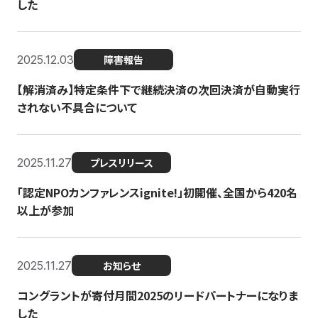
した
2025.12.03
障害報告
【解消済み】特定条件下で継続決済の次回決済が自動実行
されない不具合について
2025.11.27
プレスリリース
「認定NPOカンファレンスignite!」初開催、全国から420名
以上が参加
2025.11.27
お知らせ
コングラントが寄付月間2025のリードパートナーになりま
した