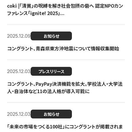
coki |「清貧」の呪縛を解き社会包摂の砦へ 認定NPOカン
ファレンス「ignite! 2025」...
2025.12.09
お知らせ
コングラント、青森県東方沖地震について情報収集開始
2025.12.03
プレスリリース
コングラント、PayPay決済機能を拡大。学校法人・大学法
人・自治体など11の法人格が導入可能に
2025.12.03
お知らせ
「未来の市場をつくる100社」にコングラントが掲載されま