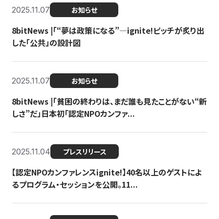
2025.11.07
お知らせ
8bitNews |「“夢は政策になる”—ignite!ピッチが炙り出
した「公共」の設計図
2025.11.07
お知らせ
8bitNews |「貧困の終わりは、まだ誰も見たことがない“新
しさ”だ」日本初「認定NPOカンファ...
2025.11.04
プレスリリース
【認定NPOカンファレンスignite!】40名以上のゲストによ
るプログラム・セッションを公開。11...