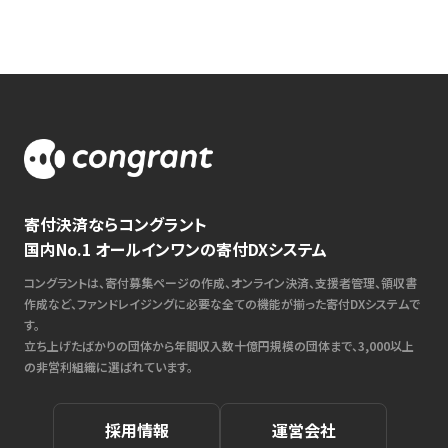
寄付決済ならコングラント
国内No.1 オールインワンの寄付DXシステム
コングラントは、寄付募集ページの作成、オンライン決済、支援者管理、領収書
作成など、ファンドレイジングに必要な全ての機能が揃った寄付DXシステムで
す。
立ち上げたばかりの団体から年間収入数十億円規模の団体まで、3,000以上
の非営利組織に選ばれています。
採用情報
運営会社