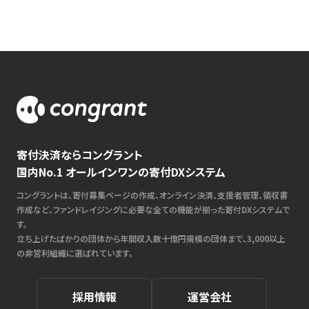
寄付決済ならコングラント
国内No.1 オールインワンの寄付DXシステム
コングラントは、寄付募集ページの作成、オンライン決済、支援者管理、領収書
作成など、ファンドレイジングに必要な全ての機能が揃った寄付DXシステムで
す。
立ち上げたばかりの団体から年間収入数十億円規模の団体まで、3,000以上
の非営利組織に選ばれています。
採用情報
運営会社