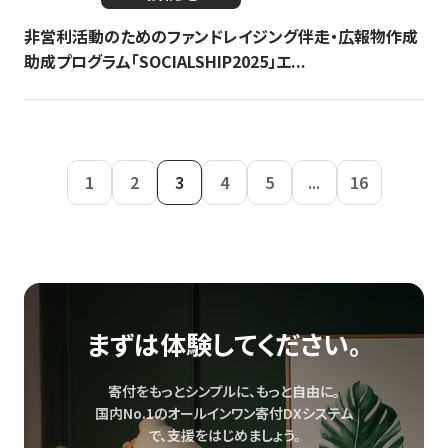
非営利活動のためのファンドレイジング伴走・広報物作成
助成プログラム「SOCIALSHIP2025」エ...
1
2
3
4
5
...
16
まずは体験してください。
寄付をもっとシンプルに、もっと自由に。
国内No.1のオールインワン寄付DXシステム
で、
支援をはじめましょう。