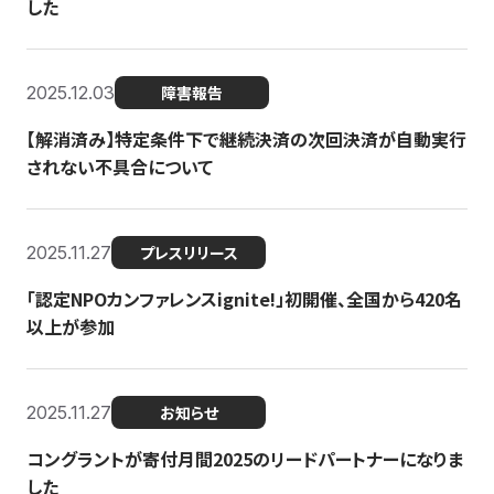
した
2025.12.03
障害報告
【解消済み】特定条件下で継続決済の次回決済が自動実行
されない不具合について
2025.11.27
プレスリリース
「認定NPOカンファレンスignite!」初開催、全国から420名
以上が参加
2025.11.27
お知らせ
コングラントが寄付月間2025のリードパートナーになりま
した