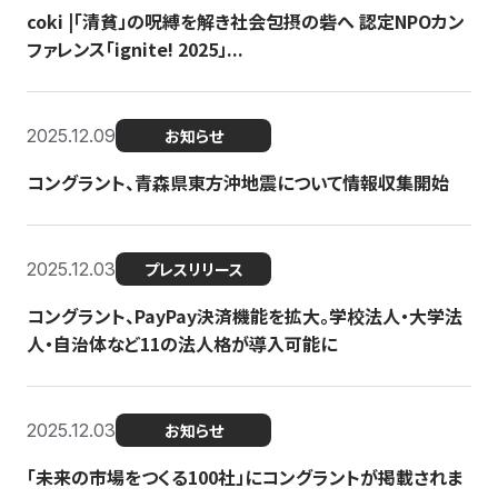
coki |「清貧」の呪縛を解き社会包摂の砦へ 認定NPOカン
ファレンス「ignite! 2025」...
2025.12.09
お知らせ
コングラント、青森県東方沖地震について情報収集開始
2025.12.03
プレスリリース
コングラント、PayPay決済機能を拡大。学校法人・大学法
人・自治体など11の法人格が導入可能に
2025.12.03
お知らせ
「未来の市場をつくる100社」にコングラントが掲載されま