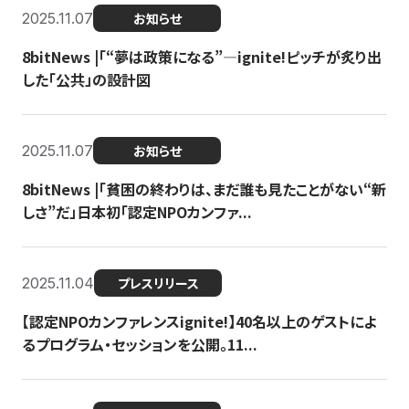
2025.11.07
お知らせ
8bitNews |「“夢は政策になる”—ignite!ピッチが炙り出
した「公共」の設計図
2025.11.07
お知らせ
8bitNews |「貧困の終わりは、まだ誰も見たことがない“新
しさ”だ」日本初「認定NPOカンファ...
2025.11.04
プレスリリース
【認定NPOカンファレンスignite!】40名以上のゲストによ
るプログラム・セッションを公開。11...