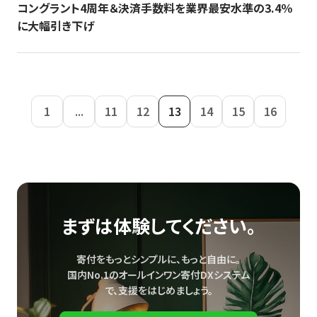
コングラント4周年＆決済手数料を業界最安水準の3.4％
に大幅引き下げ
1
...
11
12
13
14
15
16
まずは体験してください。
寄付をもっとシンプルに、もっと自由に。
国内No.1のオールインワン寄付DXシステム
で、
支援をはじめましょう。