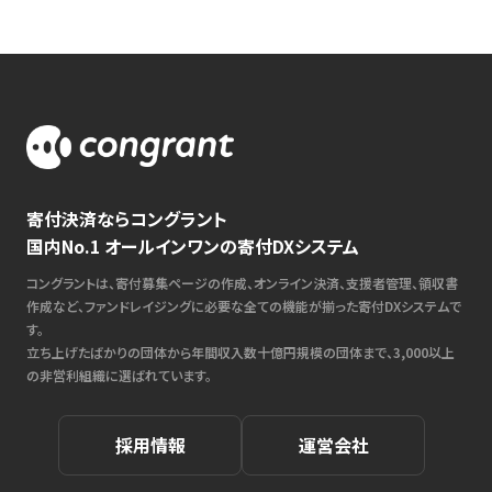
寄付決済ならコングラント
国内No.1 オールインワンの寄付DXシステム
コングラントは、寄付募集ページの作成、オンライン決済、支援者管理、領収書
作成など、ファンドレイジングに必要な全ての機能が揃った寄付DXシステムで
す。
立ち上げたばかりの団体から年間収入数十億円規模の団体まで、3,000以上
の非営利組織に選ばれています。
採用情報
運営会社