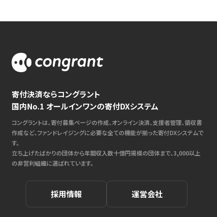
寄付決済ならコングラント
国内No.1 オールインワンの寄付DXシステム
コングラントは、寄付募集ページの作成、オンライン決済、支援者管理、領収書
作成など、ファンドレイジングに必要な全ての機能が揃った寄付DXシステムで
す。
立ち上げたばかりの団体から年間収入数十億円規模の団体まで、3,000以上
の非営利組織に選ばれています。
採用情報
運営会社