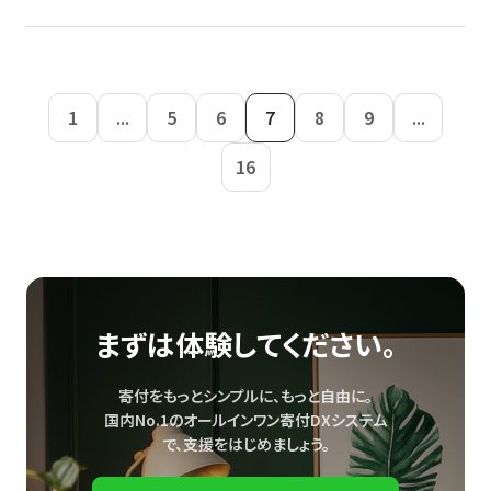
1
...
5
6
7
8
9
...
16
まずは体験してください。
寄付をもっとシンプルに、もっと自由に。
国内No.1のオールインワン寄付DXシステム
で、
支援をはじめましょう。