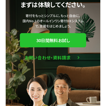
まずは体験してください。
寄付をもっとシンプルに、もっと自由に。
国内No.1のオールインワン寄付DXシステム
で、
支援をはじめましょう。
30日間無料お試し
お問い合わせ・資料請求