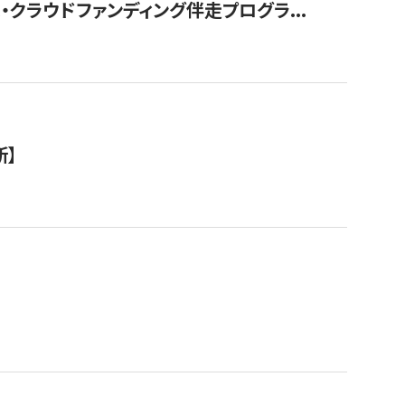
クラウドファンディング伴走プログラ...
新】