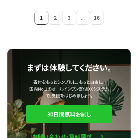
1
2
3
...
16
まずは体験してください。
寄付をもっとシンプルに、もっと自由に。
国内No.1のオールインワン寄付DXシステム
で、
支援をはじめましょう。
30日間無料お試し
お問い合わせ・資料請求