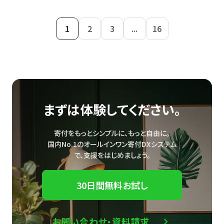
1
2
3
...
16
まずは体験してください。
寄付をもっとシンプルに、もっと自由に。
国内No.1のオールインワン寄付DXシステム
で、
支援をはじめましょう。
30日間無料お試し
お問い合わせ・資料請求