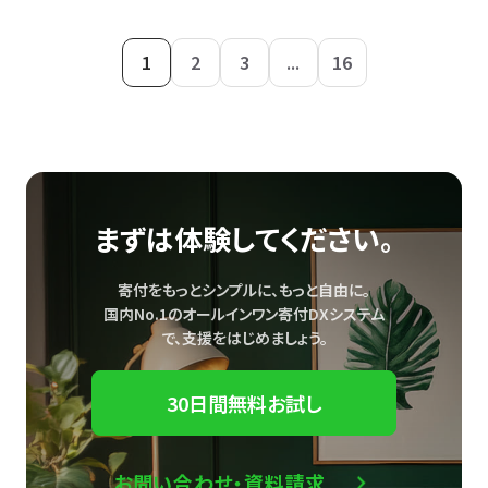
1
2
3
...
16
まずは体験してください。
寄付をもっとシンプルに、もっと自由に。
国内No.1のオールインワン寄付DXシステム
で、
支援をはじめましょう。
30日間無料お試し
お問い合わせ・資料請求