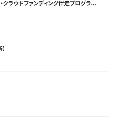
クラウドファンディング伴走プログラ...
新】