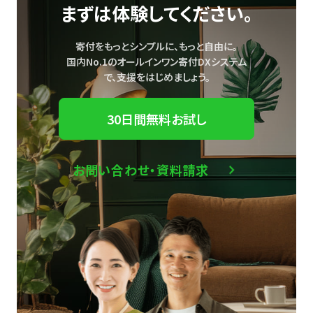
まずは体験してください。
寄付をもっとシンプルに、もっと自由に。
国内No.1のオールインワン寄付DXシステム
で、
支援をはじめましょう。
30日間無料お試し
お問い合わせ・資料請求