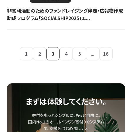
非営利活動のためのファンドレイジング伴走・広報物作成
助成プログラム「SOCIALSHIP2025」エ...
1
2
3
4
5
...
16
まずは体験してください。
寄付をもっとシンプルに、もっと自由に。
国内No.1のオールインワン寄付DXシステム
で、
支援をはじめましょう。