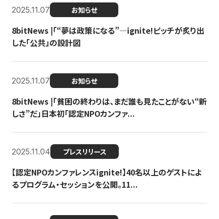
2025.11.07
お知らせ
8bitNews |「“夢は政策になる”—ignite!ピッチが炙り出
した「公共」の設計図
2025.11.07
お知らせ
8bitNews |「貧困の終わりは、まだ誰も見たことがない“新
しさ”だ」日本初「認定NPOカンファ...
2025.11.04
プレスリリース
【認定NPOカンファレンスignite!】40名以上のゲストによ
るプログラム・セッションを公開。11...