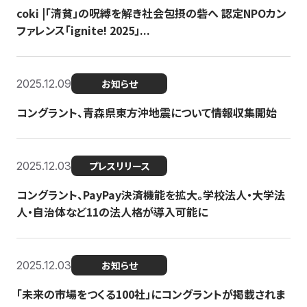
coki |「清貧」の呪縛を解き社会包摂の砦へ 認定NPOカン
ファレンス「ignite! 2025」...
2025.12.09
お知らせ
コングラント、青森県東方沖地震について情報収集開始
2025.12.03
プレスリリース
コングラント、PayPay決済機能を拡大。学校法人・大学法
人・自治体など11の法人格が導入可能に
2025.12.03
お知らせ
「未来の市場をつくる100社」にコングラントが掲載されま