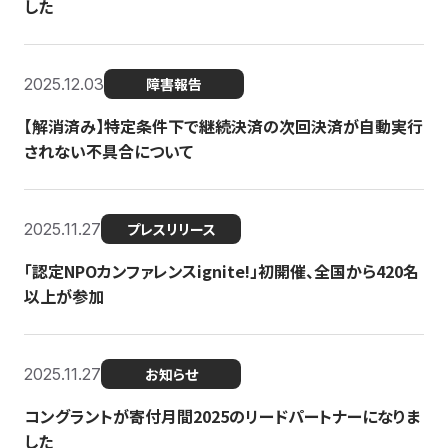
した
2025.12.03
障害報告
【解消済み】特定条件下で継続決済の次回決済が自動実行
されない不具合について
2025.11.27
プレスリリース
「認定NPOカンファレンスignite!」初開催、全国から420名
以上が参加
2025.11.27
お知らせ
コングラントが寄付月間2025のリードパートナーになりま
した