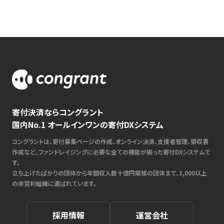
寄付決済ならコングラント
国内No.1 オールインワンの寄付DXシステム
コングラントは、寄付募集ページの作成、オンライン決済、支援者管理、領収書
作成など、ファンドレイジングに必要な全ての機能が揃った寄付DXシステムで
す。
立ち上げたばかりの団体から年間収入数十億円規模の団体まで、3,000以上
の非営利組織に選ばれています。
採用情報
運営会社