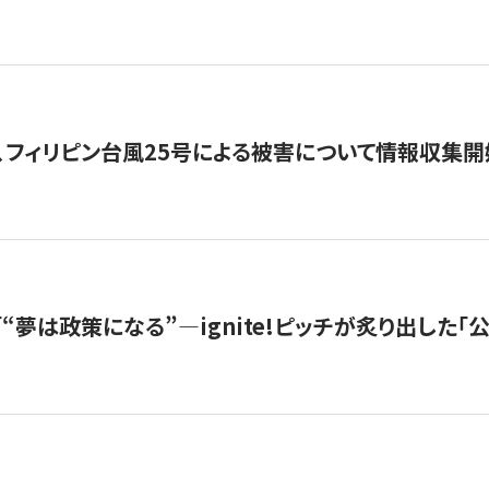
、フィリピン台風25号による被害について情報収集開
s |「“夢は政策になる”—ignite!ピッチが炙り出した