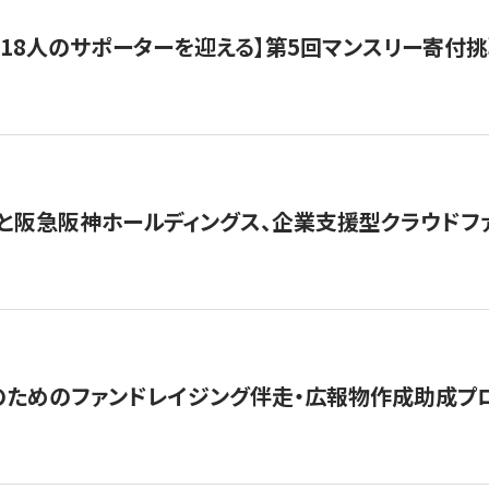
318人のサポーターを迎える】​​第5回マンスリー寄
と阪急阪神ホールディングス、企業支援型クラウドファン
めのファンドレイジング伴走・広報物作成助成プログラム「S