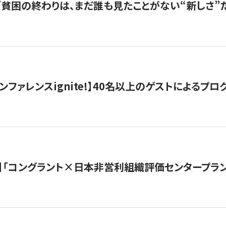
s |「貧困の終わりは、まだ誰も見たことがない“新しさ”だ
ンファレンスignite!】40名以上のゲストによるプログ
】「コングラント×日本非営利組織評価センタープラ