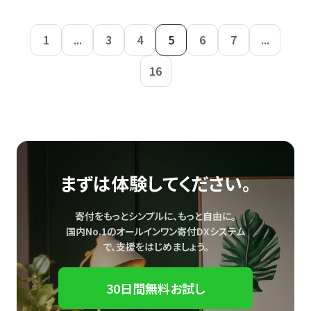
1
...
3
4
5
6
7
...
16
まずは体験してください。
寄付をもっとシンプルに、もっと自由に。
国内No.1のオールインワン寄付DXシステム
で、
支援をはじめましょう。
30日間無料お試し