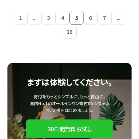
1
...
3
4
5
6
7
...
16
まずは体験してください。
寄付をもっとシンプルに、もっと自由に。
国内No.1のオールインワン寄付DXシステム
で、
支援をはじめましょう。
30日間無料お試し