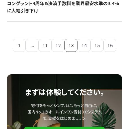
コングラント4周年＆決済手数料を業界最安水準の3.4％
に大幅引き下げ
1
...
11
12
13
14
15
16
まずは体験してください。
寄付をもっとシンプルに、もっと自由に。
国内No.1のオールインワン寄付DXシステム
で、
支援をはじめましょう。