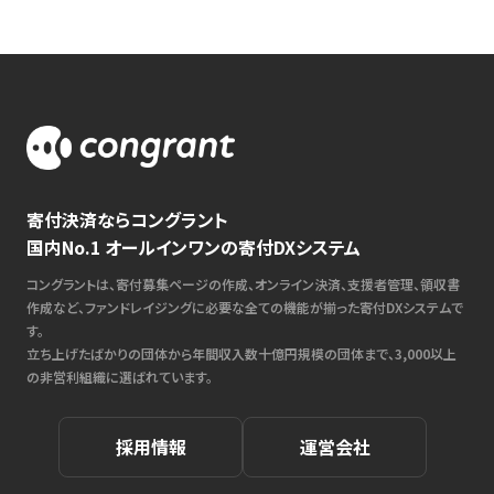
寄付決済ならコングラント
国内No.1 オールインワンの寄付DXシステム
コングラントは、寄付募集ページの作成、オンライン決済、支援者管理、領収書
作成など、ファンドレイジングに必要な全ての機能が揃った寄付DXシステムで
す。
立ち上げたばかりの団体から年間収入数十億円規模の団体まで、3,000以上
の非営利組織に選ばれています。
採用情報
運営会社