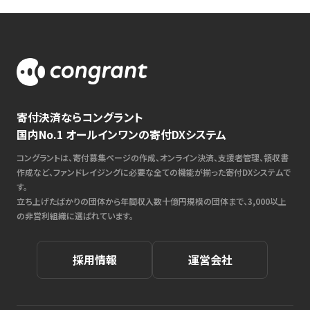
寄付決済ならコングラント
国内No.1 オールインワンの寄付DXシステム
コングラントは、寄付募集ページの作成、オンライン決済、支援者管理、領収書
作成など、ファンドレイジングに必要な全ての機能が揃った寄付DXシステムで
す。
立ち上げたばかりの団体から年間収入数十億円規模の団体まで、3,000以上
の非営利組織に選ばれています。
採用情報
運営会社