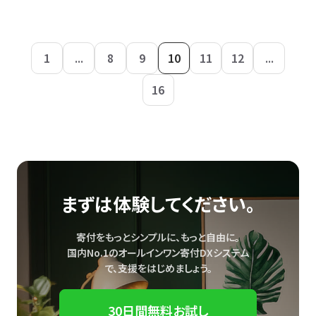
1
...
8
9
10
11
12
...
16
まずは体験してください。
寄付をもっとシンプルに、もっと自由に。
国内No.1のオールインワン寄付DXシステム
で、
支援をはじめましょう。
30日間無料お試し