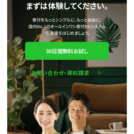
まずは体験してください。
寄付をもっとシンプルに、もっと自由に。
国内No.1のオールインワン寄付DXシステム
で、
支援をはじめましょう。
30日間無料お試し
お問い合わせ・資料請求