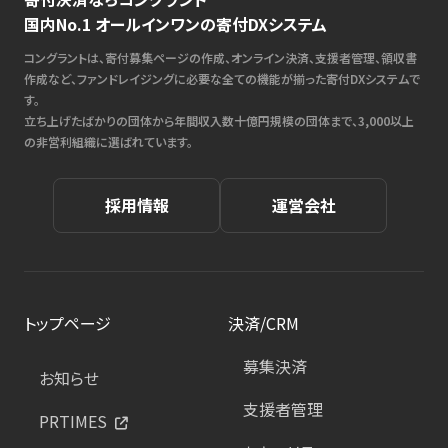
国内No.1 オールインワンの寄付DXシステム
コングラントは、寄付募集ページの作成、オンライン決済、支援者管理、領収書
作成など、ファンドレイジングに必要な全ての機能が揃った寄付DXシステムで
す。
立ち上げたばかりの団体から年間収入数十億円規模の団体まで、3,000以上
の非営利組織に選ばれています。
採用情報
運営会社
トップページ
決済/CRM
募集決済
お知らせ
支援者管理
PRTIMES