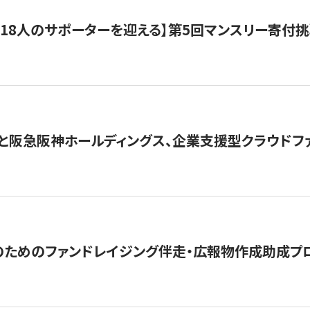
318人のサポーターを迎える】​​第5回マンスリー寄
と阪急阪神ホールディングス、企業支援型クラウドファン
めのファンドレイジング伴走・広報物作成助成プログラム「S