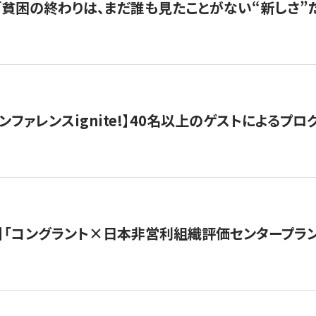
s |「貧困の終わりは、まだ誰も見たことがない“新しさ”だ
ンファレンスignite!】40名以上のゲストによるプログ
】「コングラント×日本非営利組織評価センタープラ