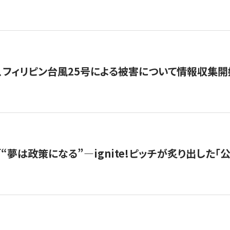
、フィリピン台風25号による被害について情報収集開
s |「“夢は政策になる”—ignite!ピッチが炙り出した