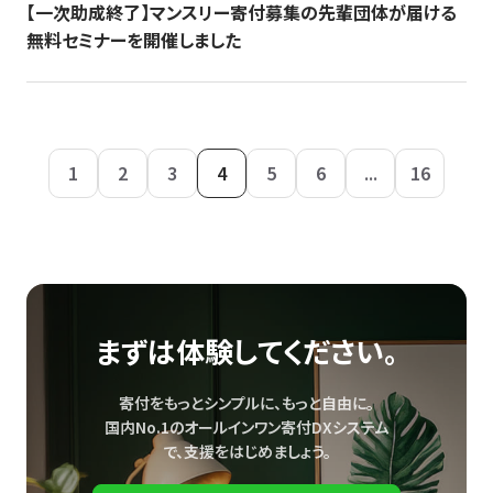
【一次助成終了】マンスリー寄付募集の先輩団体が届ける
無料セミナーを開催しました
1
2
3
4
5
6
...
16
まずは体験してください。
寄付をもっとシンプルに、もっと自由に。
国内No.1のオールインワン寄付DXシステム
で、
支援をはじめましょう。