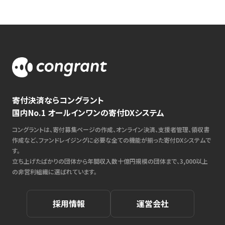
寄付決済ならコングラント
国内No.1 オールインワンの寄付DXシステム
コングラントは、寄付募集ページの作成、オンライン決済、支援者管理、領収書
作成など、ファンドレイジングに必要な全ての機能が揃った寄付DXシステムで
す。
立ち上げたばかりの団体から年間収入数十億円規模の団体まで、3,000以上
の非営利組織に選ばれています。
採用情報
運営会社