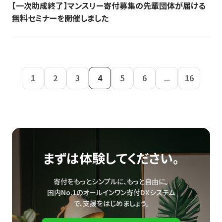
【一次助成終了】マンスリー寄付募集の先輩団体が届ける
無料セミナーを開催しました
1
2
3
4
5
6
...
16
まずは体験してください。
寄付をもっとシンプルに、もっと自由に。
国内No.1のオールインワン寄付DXシステム
で、
支援をはじめましょう。