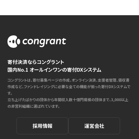
寄付決済ならコングラント
国内No.1 オールインワンの寄付DXシステム
コングラントは、寄付募集ページの作成、オンライン決済、支援者管理、領収書
作成など、ファンドレイジングに必要な全ての機能が揃った寄付DXシステムで
す。
立ち上げたばかりの団体から年間収入数十億円規模の団体まで、3,000以上
の非営利組織に選ばれています。
採用情報
運営会社