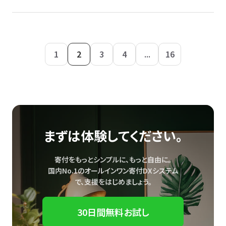
1
2
3
4
...
16
まずは体験してください。
寄付をもっとシンプルに、もっと自由に。
国内No.1のオールインワン寄付DXシステム
で、
支援をはじめましょう。
30日間無料お試し