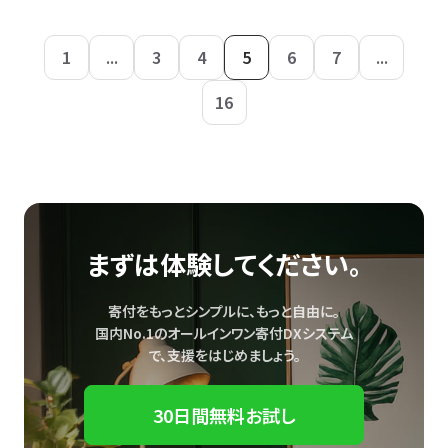
1
...
3
4
5
6
7
...
16
まずは体験してください。
寄付をもっとシンプルに、もっと自由に。
国内No.1のオールインワン寄付DXシステム
で、
支援をはじめましょう。
30日間無料お試し