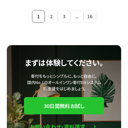
1
2
3
...
16
まずは体験してください。
寄付をもっとシンプルに、もっと自由に。
国内No.1のオールインワン寄付DXシステム
で、
支援をはじめましょう。
30日間無料お試し
お問い合わせ・資料請求