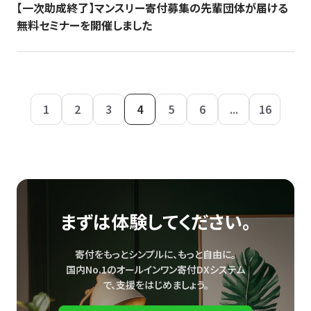
【一次助成終了】マンスリー寄付募集の先輩団体が届ける
無料セミナーを開催しました
1
2
3
4
5
6
...
16
まずは体験してください。
寄付をもっとシンプルに、もっと自由に。
国内No.1のオールインワン寄付DXシステム
で、
支援をはじめましょう。