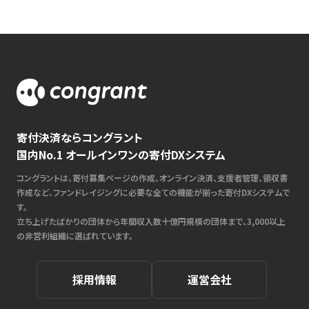
寄付決済ならコングラント
国内No.1 オールインワンの寄付DXシステム
コングラントは、寄付募集ページの作成、オンライン決済、支援者管理、領収書
作成など、ファンドレイジングに必要な全ての機能が揃った寄付DXシステムで
す。
立ち上げたばかりの団体から年間収入数十億円規模の団体まで、3,000以上
の非営利組織に選ばれています。
採用情報
運営会社