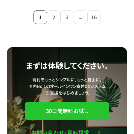
1
2
3
...
16
まずは体験してください。
寄付をもっとシンプルに、もっと自由に。
国内No.1のオールインワン寄付DXシステム
で、
支援をはじめましょう。
30日間無料お試し
お問い合わせ・資料請求