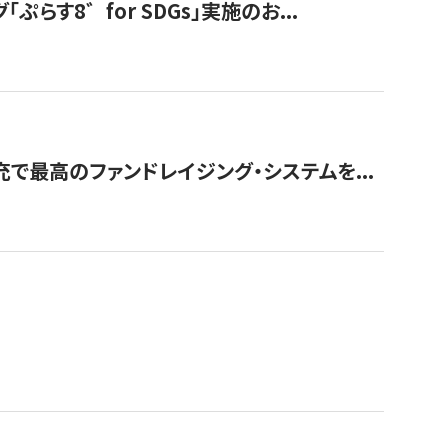
す8゛for SDGs」実施のお...
で最高のファンドレイジング・システムを...