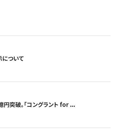
表示について
破。「コングラント for ...