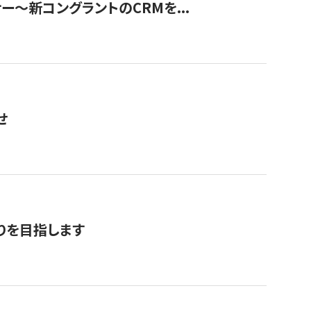
ナー〜新コングラントのCRMを...
せ
りを目指します