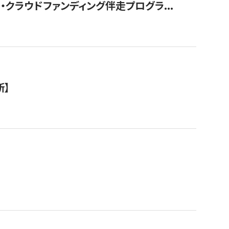
クラウドファンディング伴走プログラ...
新】