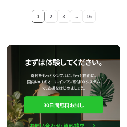
1
2
3
...
16
まずは体験してください。
寄付をもっとシンプルに、もっと自由に。
国内No.1のオールインワン寄付DXシステム
で、
支援をはじめましょう。
30日間無料お試し
お問い合わせ・資料請求