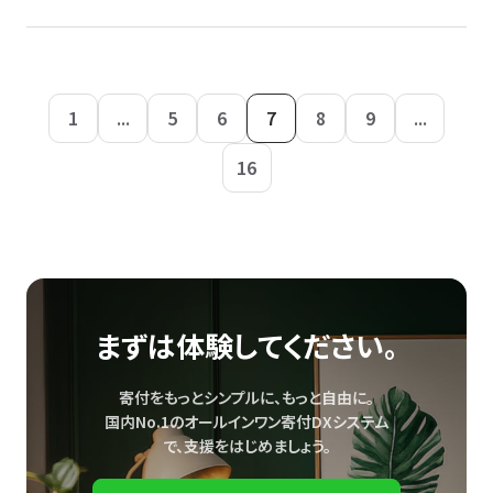
1
...
5
6
7
8
9
...
16
まずは体験してください。
寄付をもっとシンプルに、もっと自由に。
国内No.1のオールインワン寄付DXシステム
で、
支援をはじめましょう。