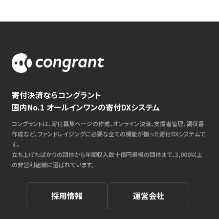
寄付決済ならコングラント
国内No.1 オールインワンの寄付DXシステム
コングラントは、寄付募集ページの作成、オンライン決済、支援者管理、領収書
作成など、ファンドレイジングに必要な全ての機能が揃った寄付DXシステムで
す。
立ち上げたばかりの団体から年間収入数十億円規模の団体まで、3,000以上
の非営利組織に選ばれています。
採用情報
運営会社