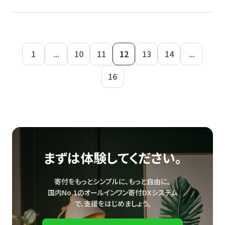
1
...
10
11
12
13
14
...
16
まずは体験してください。
寄付をもっとシンプルに、もっと自由に。
国内No.1のオールインワン寄付DXシステム
で、
支援をはじめましょう。