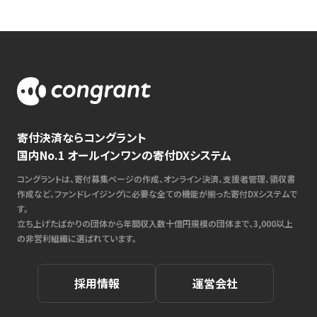
寄付決済ならコングラント
国内No.1 オールインワンの寄付DXシステム
コングラントは、寄付募集ページの作成、オンライン決済、支援者管理、領収書
作成など、ファンドレイジングに必要な全ての機能が揃った寄付DXシステムで
す。
立ち上げたばかりの団体から年間収入数十億円規模の団体まで、3,000以上
の非営利組織に選ばれています。
採用情報
運営会社