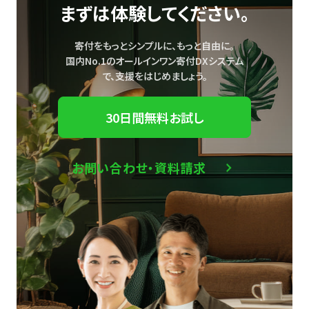
まずは体験してください。
寄付をもっとシンプルに、もっと自由に。
国内No.1のオールインワン寄付DXシステム
で、
支援をはじめましょう。
30日間無料お試し
お問い合わせ・資料請求