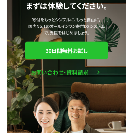
まずは体験してください。
寄付をもっとシンプルに、もっと自由に。
国内No.1のオールインワン寄付DXシステム
で、
支援をはじめましょう。
30日間無料お試し
お問い合わせ・資料請求