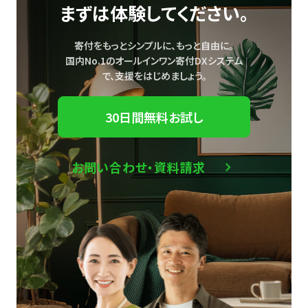
まずは体験してください。
寄付をもっとシンプルに、もっと自由に。
国内No.1のオールインワン寄付DXシステム
で、
支援をはじめましょう。
30日間無料お試し
お問い合わせ・資料請求