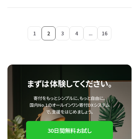
1
2
3
4
...
16
まずは体験してください。
寄付をもっとシンプルに、もっと自由に。
国内No.1のオールインワン寄付DXシステム
で、
支援をはじめましょう。
30日間無料お試し