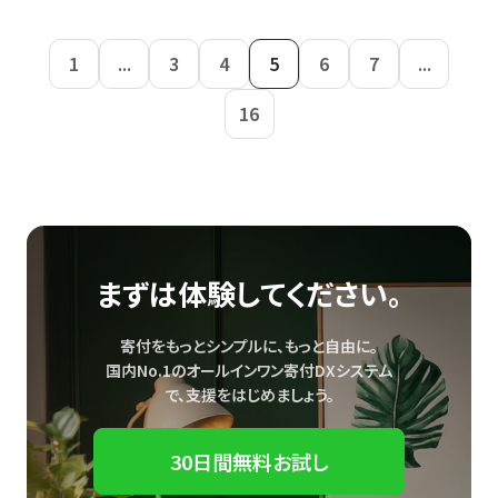
1
...
3
4
5
6
7
...
16
まずは体験してください。
寄付をもっとシンプルに、もっと自由に。
国内No.1のオールインワン寄付DXシステム
で、
支援をはじめましょう。
30日間無料お試し