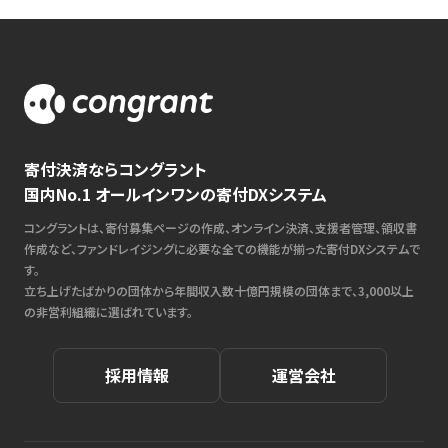
寄付決済ならコングラント
国内No.1 オールインワンの寄付DXシステム
コングラントは、寄付募集ページの作成、オンライン決済、支援者管理、領収書
作成など、ファンドレイジングに必要な全ての機能が揃った寄付DXシステムで
す。
立ち上げたばかりの団体から年間収入数十億円規模の団体まで、3,000以上
の非営利組織に選ばれています。
採用情報
運営会社