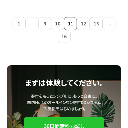
1
...
9
10
11
12
13
...
16
まずは体験してください。
寄付をもっとシンプルに、もっと自由に。
国内No.1のオールインワン寄付DXシステム
で、
支援をはじめましょう。
30日間無料お試し