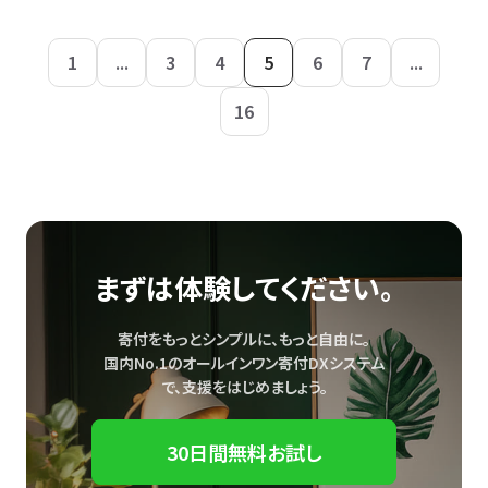
1
...
3
4
5
6
7
...
16
まずは体験してください。
寄付をもっとシンプルに、もっと自由に。
国内No.1のオールインワン寄付DXシステム
で、
支援をはじめましょう。
30日間無料お試し