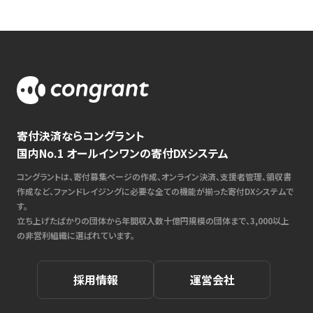
寄付決済ならコングラント
国内No.1 オールインワンの寄付DXシステム
コングラントは、寄付募集ページの作成、オンライン決済、支援者管理、領収書
作成など、ファンドレイジングに必要な全ての機能が揃った寄付DXシステムで
す。
立ち上げたばかりの団体から年間収入数十億円規模の団体まで、3,000以上
の非営利組織に選ばれています。
採用情報
運営会社