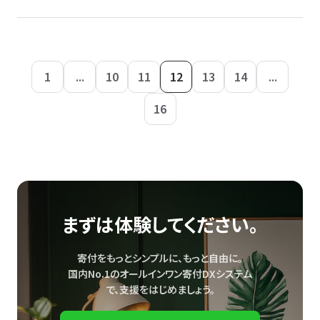
1
...
10
11
12
13
14
...
16
まずは体験してください。
寄付をもっとシンプルに、もっと自由に。
国内No.1のオールインワン寄付DXシステム
で、
支援をはじめましょう。