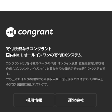
寄付決済ならコングラント
国内No.1 オールインワンの寄付DXシステム
コングラントは、寄付募集ページの作成、オンライン決済、支援者管理、領収書
作成など、ファンドレイジングに必要な全ての機能が揃った寄付DXシステムで
す。
立ち上げたばかりの団体から年間収入数十億円規模の団体まで、3,000以上
の非営利組織に選ばれています。
採用情報
運営会社