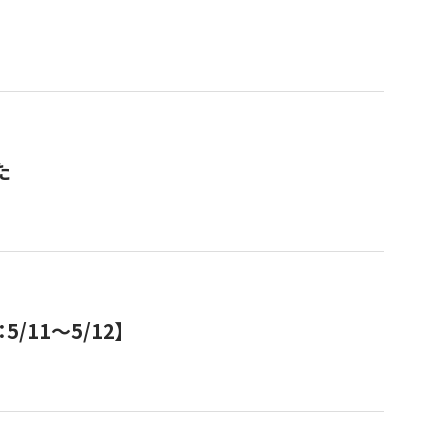
た
11～5/12】