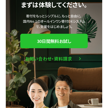
まずは体験してください。
寄付をもっとシンプルに、もっと自由に。
国内No.1のオールインワン寄付DXシステム
で、
支援をはじめましょう。
30日間無料お試し
お問い合わせ・資料請求