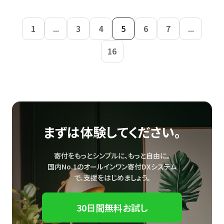
1
...
3
4
5
6
7
...
16
まずは体験してください。
寄付をもっとシンプルに、もっと自由に。
国内No.1のオールインワン寄付DXシステム
で、
支援をはじめましょう。
30日間無料お試し