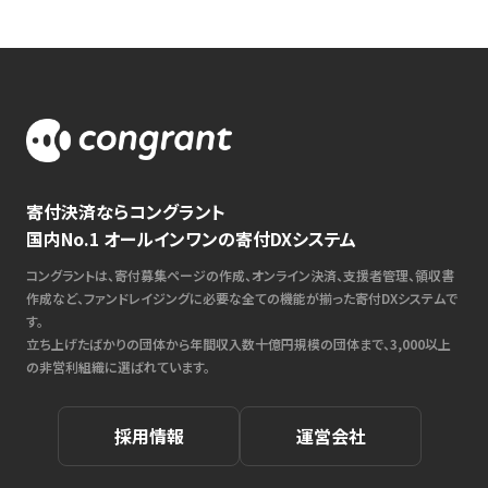
寄付決済ならコングラント
国内No.1 オールインワンの寄付DXシステム
コングラントは、寄付募集ページの作成、オンライン決済、支援者管理、領収書
作成など、ファンドレイジングに必要な全ての機能が揃った寄付DXシステムで
す。
立ち上げたばかりの団体から年間収入数十億円規模の団体まで、3,000以上
の非営利組織に選ばれています。
採用情報
運営会社