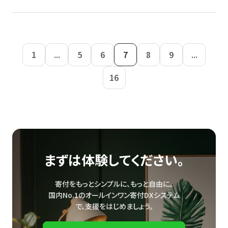
1
...
5
6
7
8
9
...
16
まずは体験してください。
寄付をもっとシンプルに、もっと自由に。
国内No.1のオールインワン寄付DXシステム
で、
支援をはじめましょう。